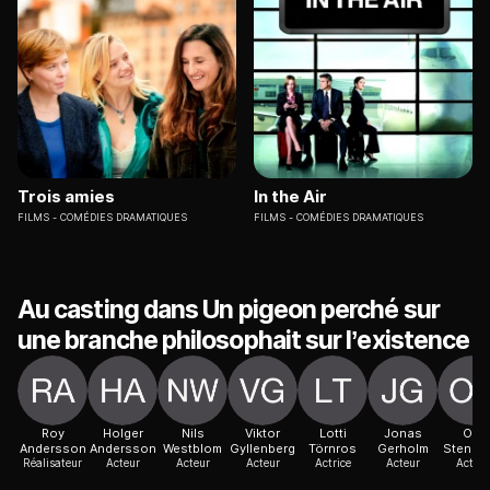
Trois amies
In the Air
FILMS
COMÉDIES DRAMATIQUES
FILMS
COMÉDIES DRAMATIQUES
Au casting dans Un pigeon perché sur
une branche philosophait sur l’existence
Roy
Holger
Nils
Viktor
Lotti
Jonas
Ola
Andersson
Andersson
Westblom
Gyllenberg
Törnros
Gerholm
Stenss
Réalisateur
Acteur
Acteur
Acteur
Actrice
Acteur
Acteur