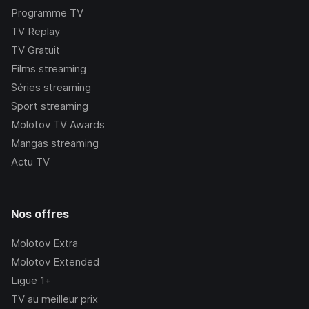
Programme TV
TV Replay
TV Gratuit
Films streaming
Séries streaming
Sport streaming
Molotov TV Awards
Mangas streaming
Actu TV
Nos offres
Molotov Extra
Molotov Extended
Ligue 1+
TV au meilleur prix