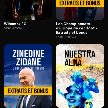
Winamax FC
Les Championnats
d'Europe de cécifoot -
SPORT
FOOTBALL
Extraits et bonus
SPORT
FOOTBALL