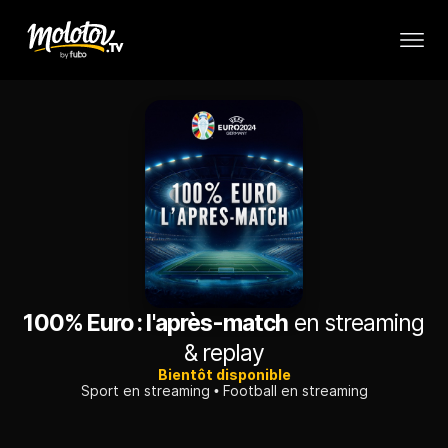
100% Euro : l'après-match
en streaming
& replay
Bientôt disponible
Sport en streaming
Football en streaming