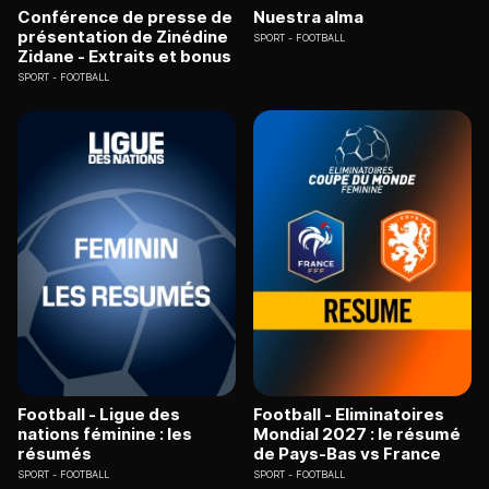
Conférence de presse de
Nuestra alma
présentation de Zinédine
SPORT
FOOTBALL
Zidane - Extraits et bonus
SPORT
FOOTBALL
Football - Ligue des
Football - Eliminatoires
nations féminine : les
Mondial 2027 : le résumé
résumés
de Pays-Bas vs France
SPORT
FOOTBALL
SPORT
FOOTBALL