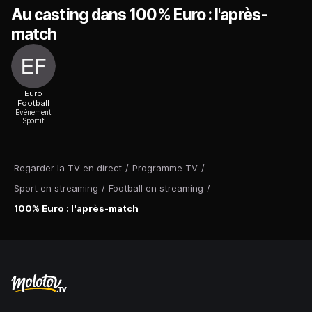
Au casting dans 100% Euro : l'après-
match
Euro
Football
Evénement
Sportif
Regarder la TV en direct
/
Programme TV
/
Sport en streaming
/
Football en streaming
/
100% Euro : l'après-match