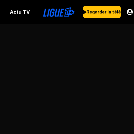
Actu TV
s
Regarder la télé