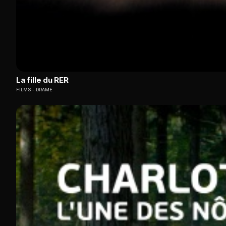
La fille du RER
FILMS
DRAME