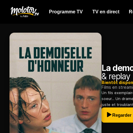
Programme TV
TV en direct
R
La demo
& replay
Bientôt dispon
Films en stream
Un fils exempla
soeur... Un drame
juste et troubla
Regarder