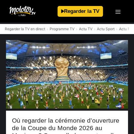
Aller
au
Regarder la TV
contenu
Regarder la TV en direct
Programme TV
Actu TV
Actu Sport
Actu Foo
Où regarder la cérémonie d’ouverture
de la Coupe du Monde 2026 au