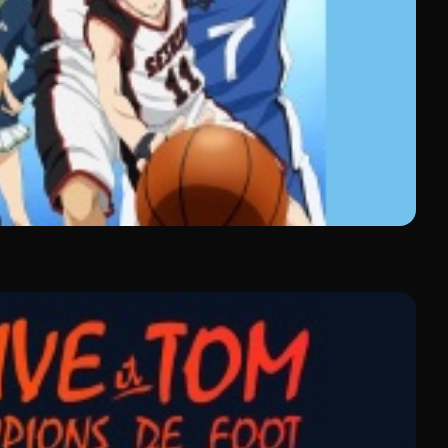
et, avec plus de 3 000 heures de contenu gratuit, des
g exposent à des risques de virus et de pop-ups
9 € par mois ).
99 € par mois).
frant la TV en direct et le replay.