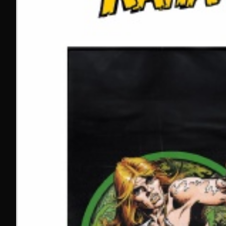
Molotov TV
Via ADN, Mangas
Oui (3 000h)
Molotov propose 3 000+ heures de contenu gratuit via les ch
simulcasts en VOSTFR et séries cultes en VF. Contraireme
+ séries + manga) pour toute la maison.