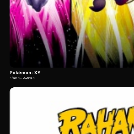
janvier 2026, mais ADN (Animation Digital Network) continue
Molotov TV rassemble le meilleur du streaming d'anime 
classiques shōnen aux nouveautés.
Des sites comme FRAnime, Anime-Sama ou Mugiwara-no Str
malveillantes
. Privilégier les plateformes légales garantit u
Comparatif des sites pour regarder des animes en ligne : 
Trois acteurs dominent le streaming légal d'animes en Franc
Crunchyroll, leader mondial avec plus de 2 000 titres, a
Pokémon : XY
ADN compte environ 800 titres avec un excellent doublag
SÉRIES
MANGAS
Molotov TV se distingue en donnant accès aux ani
Plateforme
Catalogue
Offre gratuite
Crunchyroll
2 000+ titres
Non (supprimée 2026)
ADN
800 titres
Oui (limité)