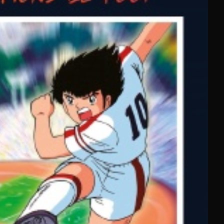
ment) débloque l'intégralité du catalogue japanime avec
usif, Molotov propose un écosystème global (TV + cinéma