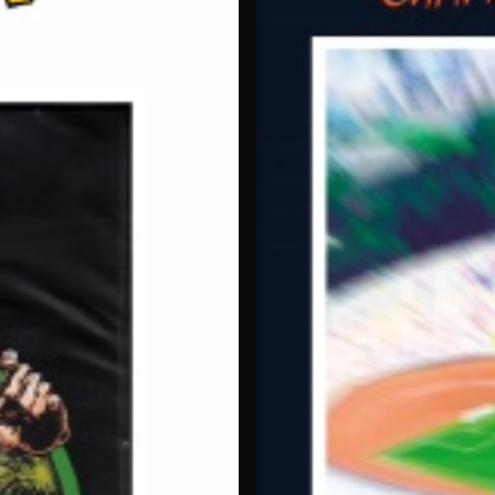
VF + VOSTFR
Dès 2,99 €/mois
aînes incluses. L'
Option Mangas
(2,99 € par mois, sans engage
nt aux plateformes 100 % manga nécessitant un abonnement excl