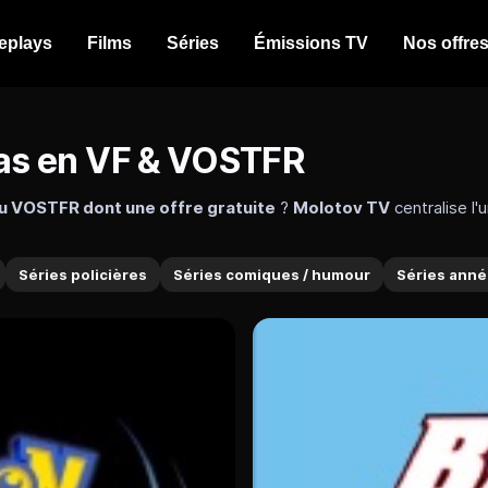
eplays
Films
Séries
Émissions TV
Nos offre
as en VF & VOSTFR
u VOSTFR dont une offre gratuite
?
Molotov TV
centralise l'
 Molotov via
la chaine ADN
,
la chaine Mangas
, avec plus de 3 000 
Séries policières
Séries comiques / humour
Séries année
iece, Demon Slayer, Dragon Ball, Saint Seiya...
a ses chaînes dédiées ADN ou encore Mangas. Les fans de
shōn