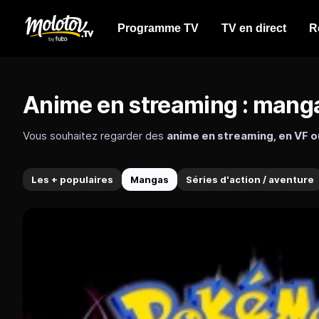
Programme TV
TV en direct
R
Anime en streaming : mang
Vous souhaitez regarder des
anime en streaming, en VF o
pour toute la famille. Accédez aux animes en streaming sur
4,99 € par mois.
Les + populaires
Mangas
Séries d'action / aventure
Mangas et anime en streaming sur Molotov : retrouvez One P
Regarder vos animes en simulcast VOSTFR ou en VF
Molotov réunit
les genres d'anime les plus populaires
vi
Naruto
One Piece
Dragon Ball Z