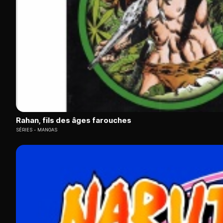
Rahan, fils des âges farouches
SÉRIES
MANGAS