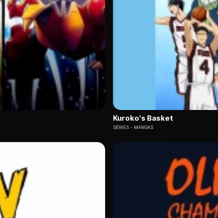
 de proposer un catalogue en accès gratuit avec publicité.
à la TV en un seul endroit
: accédez aux chaînes ADN, Mangas 
eaming circulent, mais
les autres sites d'anime en streamin
n flux HD stable via un player officiel, sans aucun risque.
l'évidence Molotov
e.
 supprimé son offre gratuite en janvier 2026 ( abonnement dès 6,9
Kuroko's Basket
e français et maintient une offre gratuite limitée (Premium à 6,
SÉRIES
MANGAS
mes via plusieurs chaînes dédiées (ADN, Mangas)
, tout en of
VF/VOSTFR
Prix abonnement
VF + VOSTFR
6,99 €/mois
VF + VOSTFR
6,99 €/mois