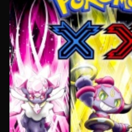
ou encore Demon Slayer.
Les amateurs d'
anime d'action
apprécient Solo Leveling et 
Le choix de la langue s'adapte à vos préférences : suivez
le
VF
sur les chaînes Mangas et ADN.
Multi-écrans et Replay d'anime en streaming : commencer s
Vous souhaitez
regarder des anime en streaming à la ma
commencez un épisode dans les transports sur votre 
puis reprenez-le sur votre Smart TV ou via Chromecast 
Cette continuité fonctionne sur tous vos appareils sans inter
La
fonction Replay
permet de
revoir facilement les anim
centralisant toute votre passion anime sur une seule applicat
Retrouvez vos
dessins animés en streaming
et
films d'anim
Molotov TV : le meilleur site pour regarder des animes gra
Les fans d'animes en France disposent de plusieurs options l