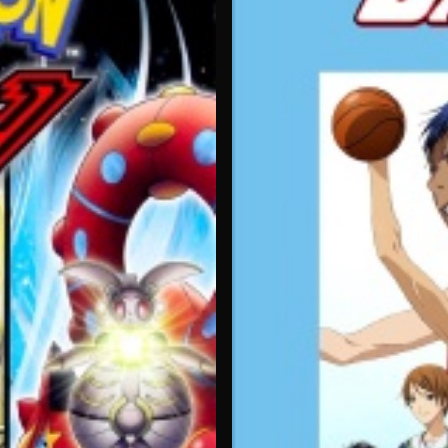
Hunter x Hunter, tandis que Les Carnets de l'Apothicaire séduit l
s nouveautés en simulcast sous-titré (VOSTFR)
dès leur diff
ur smartphone, finir sur Smart TV
ison ou dans les transports
? La flexibilité multi-écrans de M
smartphone
une fois rentré.
ruption.
es diffusés tard le soir
. L'interface intuitive de Molotov simpli
ion.
ation en streaming
préférés en quelques clics.
tuits en VF, VOSTFR et sans pub
égales pour regarder gratuitement leurs séries préférées. Crunchy