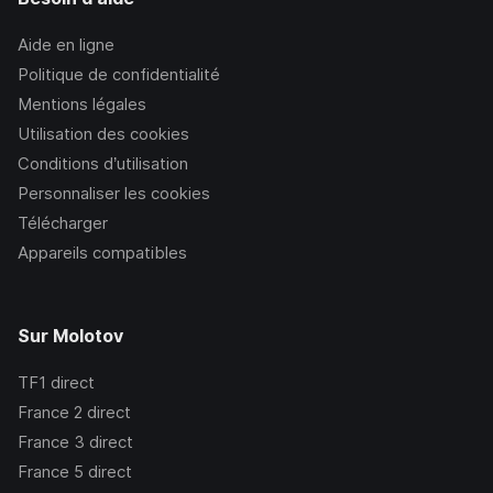
Molotov TV reste donc une référence absolue
pour la
sécurité, offrant des films complets diffusés légalement par
Aide en ligne
des chaines de télévision partenaires. Cette plateforme
Politique de confidentialité
respecte scrupuleusement les droits d'auteur tout en
Mentions légales
protégeant efficacement vos appareils contre les menaces
Utilisation des cookies
numériques.
Conditions d’utilisation
Personnaliser les cookies
Télécharger
Appareils compatibles
Sur Molotov
TF1
direct
France 2
direct
France 3
direct
France 5
direct