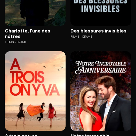
Charlotte, l'une des
Des blessures invisibles
nôtres
FILMS
DRAME
FILMS
DRAME
A trois on y va
Notre incroyable