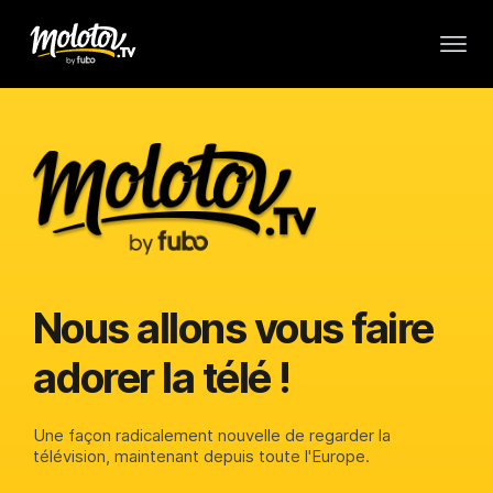
Nous allons vous faire
adorer la télé !
Une façon radicalement nouvelle de regarder la
télévision, maintenant depuis toute l'Europe.