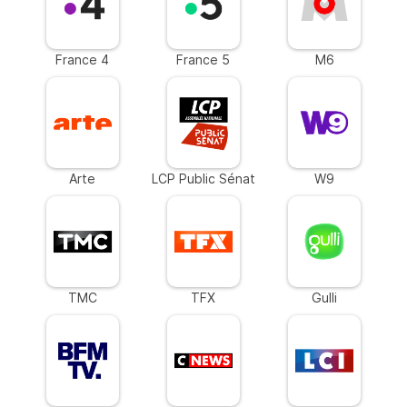
France 4
France 5
M6
Arte
LCP Public Sénat
W9
TMC
TFX
Gulli