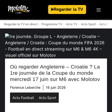
Aller
au
Regarder la TV
contenu
Regarder la TV en direct
Programme TV
Actu TV
Actu Sport
Actu Foo
Où regarder Angleterre – Croatie ? La
1re journée de la Coupe du monde
mercredi 17 juin sur M6 avec Molotov
Florence Leberche
16 juin 2026
Actu Football
Actu Sport