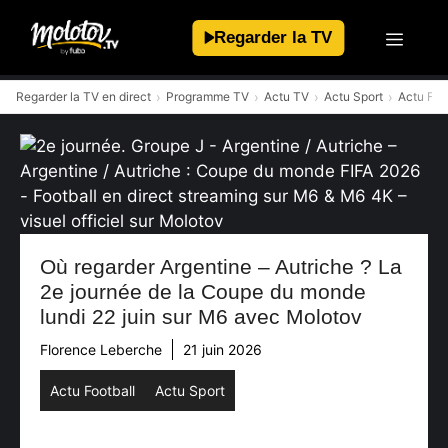
Aller
au
Regarder la TV
contenu
Regarder la TV en direct
Programme TV
Actu TV
Actu Sport
Actu Foo
Où regarder Argentine – Autriche ? La
2e journée de la Coupe du monde
lundi 22 juin sur M6 avec Molotov
Florence Leberche
21 juin 2026
Actu Football
Actu Sport