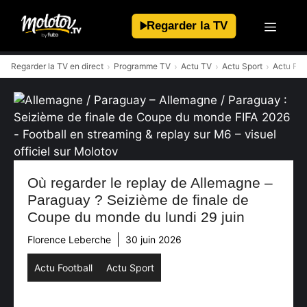
Aller
au
Regarder la TV
contenu
Regarder la TV en direct
Programme TV
Actu TV
Actu Sport
Actu Foo
Où regarder le replay de Allemagne –
Paraguay ? Seizième de finale de
Coupe du monde du lundi 29 juin
Florence Leberche
30 juin 2026
Actu Football
Actu Sport