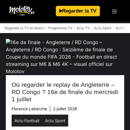
Aller
au
Regarder la TV
contenu
Regarder la TV en direct
Programme TV
Actu TV
Actu Sport
Actu Foo
Où regarder le replay de Angleterre –
RD Congo ? 16e de finale du mercredi
1 juillet
Florence Leberche
2 juillet 2026
Actu Football
Actu Sport