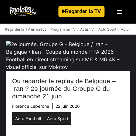
Aller
au
Regarder la TV
contenu
Regarder la TV en direct
Programme TV
Actu TV
Actu Sport
Actu Foo
Où regarder le replay de Belgique –
Iran ? 2e journée du Groupe G du
dimanche 21 juin
Florence Leberche
22 juin 2026
Actu Football
Actu Sport