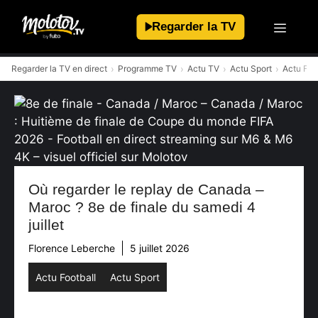
Aller
au
Regarder la TV
contenu
Regarder la TV en direct
Programme TV
Actu TV
Actu Sport
Actu Foo
Où regarder le replay de Canada –
Maroc ? 8e de finale du samedi 4
juillet
Florence Leberche
5 juillet 2026
Actu Football
Actu Sport