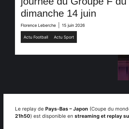
journée du Groupe F du
dimanche 14 juin
Florence Leberche
15 juin 2026
Actu Football
Actu Sport
Le replay de
Pays-Bas – Japon
(Coupe du monde
21h50
) est disponible en
streaming et replay s