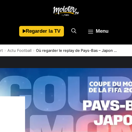
Regarder la TV
Menu
rt
Actu Football
Où regarder le replay de Pays-Bas – Japon ? 1re journée du Groupe F du dimanche 14 juin
e