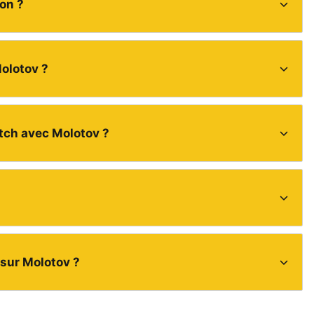
on ?
olotov ?
atch avec Molotov ?
sur Molotov ?