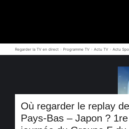
Aller
au
contenu
Regarder la TV en direct
Programme TV
Actu TV
Actu Spo
Où regarder le replay d
Pays-Bas – Japon ? 1re