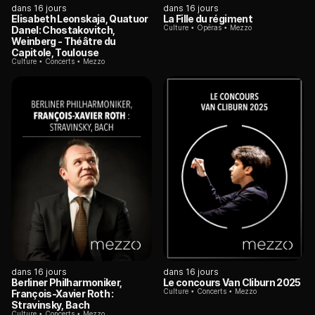
dans 16 jours
dans 16 jours
Elisabeth Leonskaja, Quatuor
La Fille du régiment
Culture
Opéras
Mezzo
Danel: Chostakovitch,
Weinberg - Théâtre du
Capitole, Toulouse
Culture
Concerts
Mezzo
dans 16 jours
dans 16 jours
Berliner Philharmoniker,
Le concours Van Cliburn 2025
Culture
Concerts
Mezzo
François-Xavier Roth :
Stravinsky, Bach
Culture
Concerts
Mezzo