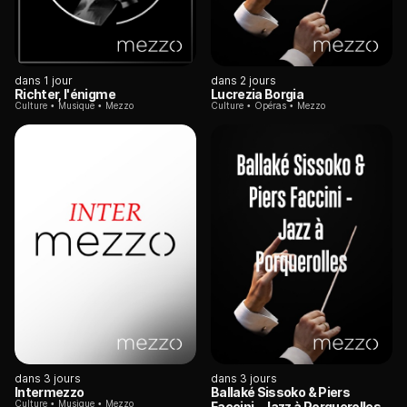
dans 1 jour
dans 2 jours
Richter, l'énigme
Lucrezia Borgia
Culture
Musique
Mezzo
Culture
Opéras
Mezzo
dans 3 jours
dans 3 jours
Intermezzo
Ballaké Sissoko & Piers
Culture
Musique
Mezzo
Faccini - Jazz à Porquerolles