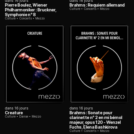
dans 16 jours
dans 16 jours
Pierre Boulez, Wiener
Brahms : Requiem allemand
Culture
Concerts
Mezzo
Philharmoniker : Bruckner,
Symphonie n° 8
Culture
Concerts
Mezzo
dans 16 jours
dans 16 jours
Creature
Brahms : Sonate pour
Culture
Danse
Mezzo
clarinette n° 2 en mi bémol
majeur, opus 120 - Wenzel
Fuchs, Elena Bashkirova
Culture
Concerts
Mezzo