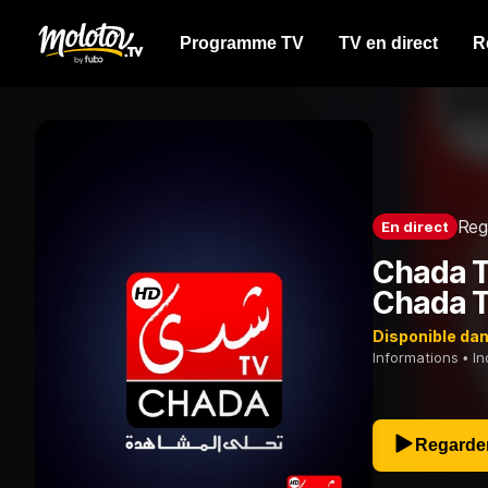
Programme TV
TV en direct
R
Reg
En
direct
Chada T
Chada 
Disponible da
Informations
In
Regarde