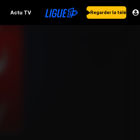
Actu TV
s
Regarder la télé