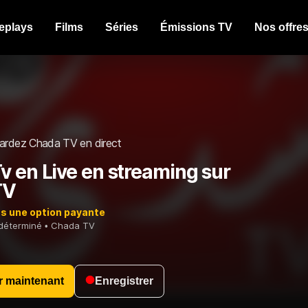
eplays
Films
Séries
Émissions TV
Nos offre
ardez Chada TV en direct
v en Live en streaming sur
TV
ns une option payante
déterminé
Chada TV
r maintenant
Enregistrer