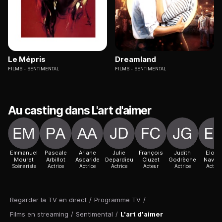
Le Mépris
Dreamland
FILMS
SENTIMENTAL
FILMS
SENTIMENTAL
Au casting dans L'art d'aimer
Emmanuel
Pascale
Ariane
Julie
François
Judith
Elodi
Mouret
Arbillot
Ascaride
Depardieu
Cluzet
Godrèche
Navarr
Scénariste
Actrice
Actrice
Actrice
Acteur
Actrice
Actric
Regarder la TV en direct
/
Programme TV
/
Films en streaming
/
Sentimental
/
L'art d'aimer