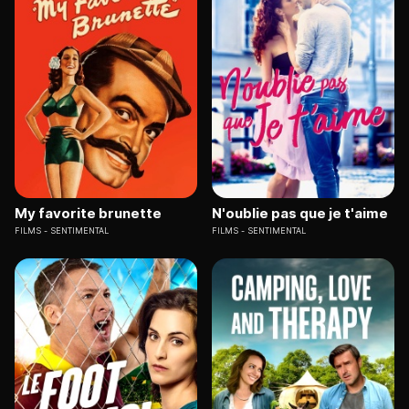
My favorite brunette
N'oublie pas que je t'aime
FILMS
SENTIMENTAL
FILMS
SENTIMENTAL