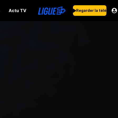
Actu TV
s
Regarder la télé