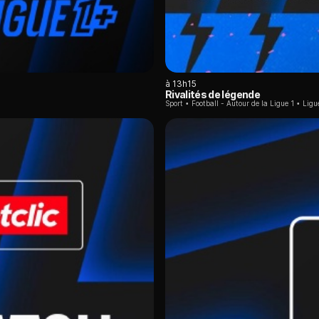
à 13h15
Rivalités de légende
Sport
Football - Autour de la Ligue 1
Ligu