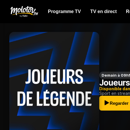
Programme TV
TV en direct
R
Demain à 09h
Joueurs
Disponible da
Sport en strea
Regarder