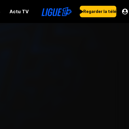
Actu TV
s
Regarder la télé