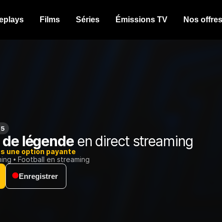
eplays
Films
Séries
Émissions TV
Nos offre
15
 de légende
en direct streaming
ns une option payante
ming
Football en streaming
Enregistrer