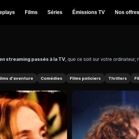
eplays
Films
Séries
Émissions TV
Nos offre
 en streaming passés à la TV
, que ce soit sur votre ordinateur
otamment
une large offre de films en streaming complets gra
re de cinéma.
ilms d'aventure
Comédies
Films policiers
Thrillers
Fi
lay
tuit en version française
sur nos chaînes partenaires. Profit
nes incluant :