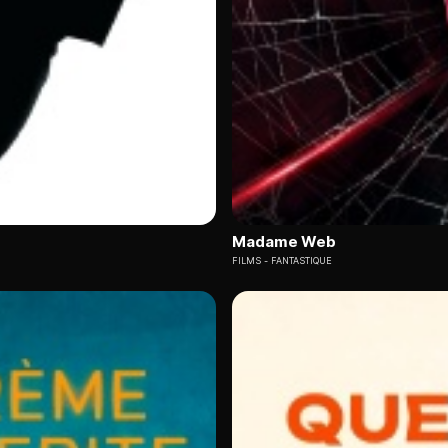
France TV accessible via Molotov
offre une richesse incompar
uctions françaises primées et des créations internationales soi
es films patrimoniaux français, tandis que Canal Plus mise sur d
lité de visionner ces films en streaming premium plusieurs j
itables prescripteurs du cinéma français et international.
en 2025
Madame Web
FILMS
FANTASTIQUE
025, trois critères essentiels s'imposent :
. Vous connaissez évidemment déjà nos concurrents. Mais parmi
itive et son catalogue constamment renouvelé.