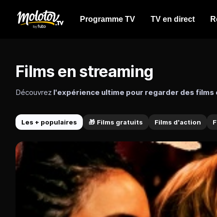
Programme TV
TV en direct
R
Films en streaming
Découvrez
l'expérience ultime pour regarder des films
heures de films en streaming en VF et VOSTFR, incluant n
classiques intemporels, quels que soient vos goût en matiè
Les + populaires
Films d'action
F
🎁
Films gratuits
Une large offre de films en streaming VF et VOSTFR en rep
Accédez à
un vaste catalogue de films en streaming gra
premium gratuitement et sans publicité, avec plus de 40 chaî
TF1 Séries Films
France TV et Arte.
OCS
Les chaines Ciné+ du groupe Canal Plus