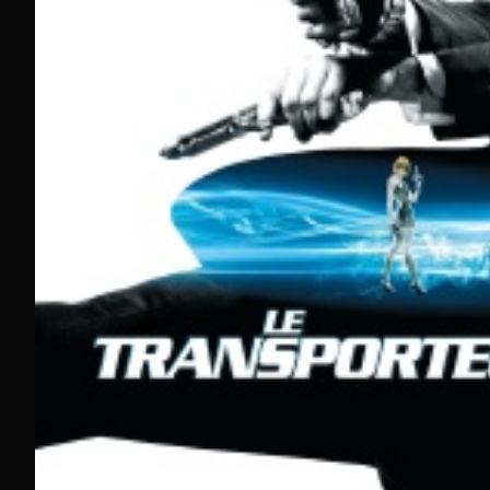
Nouveautés 2025 et meilleurs films en streaming complet
Films récemment sortis en HD complet
Les récentes sorties cinématographiques enrichissent réguli
retrouvez le thriller M3GAN, « Les évadés » sur 6ter ou enco
Ces nouveaux films en streaming s'accompagnent de classiqu
films en streaming s'étend des blockbusters contemp
Film
Chaîne
Durée
M3GAN
Molotov
1h42
Shutter Island
OCS
2h18
Les évadés
6ter
2h22
Interstellar
CINE+ Frisson
2h49