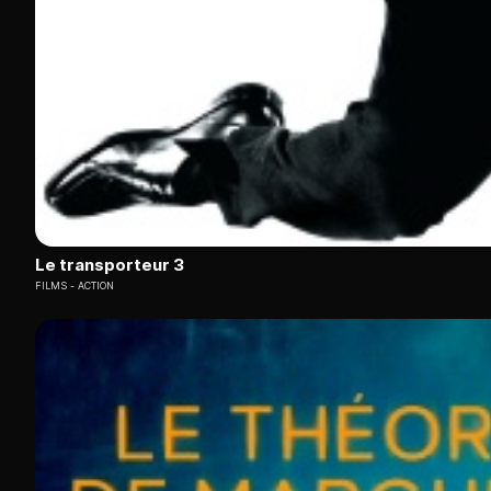
Meilleurs films Canal Plus et France TV en replay
La
programmation cinématographique de Canal Plus et 
Ces deux diffuseurs proposent des films d'auteur, des prod
France TV se distingue par ses documentaires culturels et s
reconnus.
L'avantage du replay sur Molotov réside dans la possibi
aux choix éditoriaux pointus de ces chaînes de référence, vér
Les meilleurs sites de streaming gratuits sans inscription 
Le transporteur 3
FILMS
ACTION
Pour choisir les sites de streaming gratuits sans compte en 2
disponibilité des contenus en VF et VOSTFR
absence de publicités intrusives
et légalité de la plateforme.
Les catalogues varient considérablement selon vos besoins
de films en streaming français
grâce à son interface intu