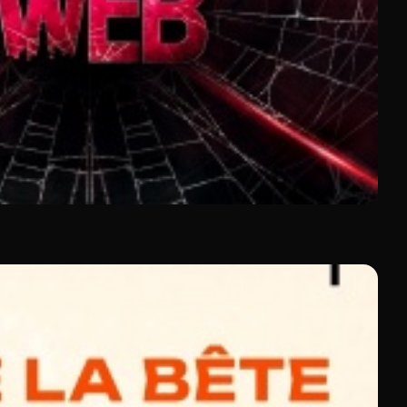
able en replay, avec le meilleur du cinéma sans publicité.
gneusement sélectionnées.
es productions récentes et des œuvres de réalisateurs
ours après leur diffusion initiale
. Vous accédez ainsi
 ces options,
Molotov reste la meilleure plateforme