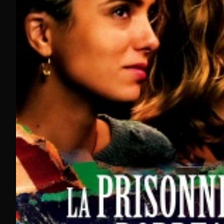
Des chaines de genre comme Ciné Western ou Ciné Na
Insomnia et Shadows pour les films d'horreur...
Et bien d'autres films en streaming passés à la TV sur
Des blockbusters aux œuvres d'auteur,
notre sélection de
Notre catalogue inclut également des films accessible en r
garantit une expérience de streaming complète et dive
avec de la
TV en direct
du
replay TV
et même un
programme TV
,
Que ce soit en version gratuite ou via l'un de nos bouquets
Où regarder des films en streaming gratuitement ?
Molotov : TNT et chaînes gratuites en direct sans inscripti
Notre plateforme centralise plus de 40 chaînes gratuites in
Découverte, directement depuis votre smartphone, tablette
L'avantage unique de notre service réside dans la fonction r