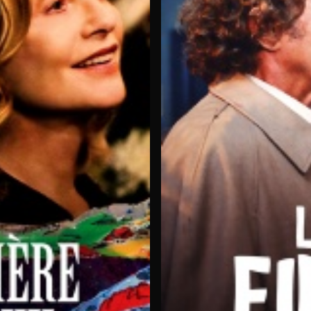
nar
 les différentes chaines TNT ou bouquets Cinéma.
 films en streaming s'enrichit régulièrement de contenus e
eplay pour tous les amateurs de cinéma visionnaire. Des nouveau
rsifiée :
 premium, venez profiter de notre
large offre de films en strea
on
cluant les principales chaînes de la TNT française. Retrouvez vo
 ou ordinateur.
eplay intégrée.
Rattrapez facilement les films en streaming 