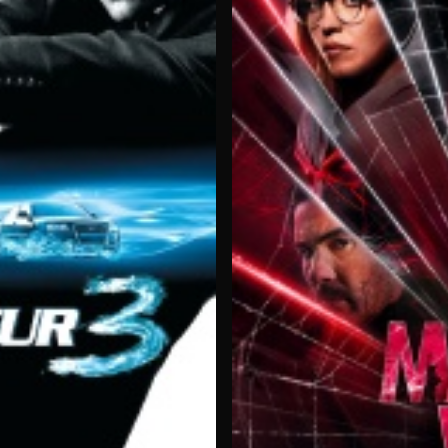
 HD
èrement le catalogue Molotov avec des titres en haute définition.
re « Shutter Island » de Martin Scorsese, disponible sur OCS.
es rediffusés comme « Les affranchis » sur CINE+ Festival et « I
orains aux œuvres d'auteurs
, garantissant une diversité adapt