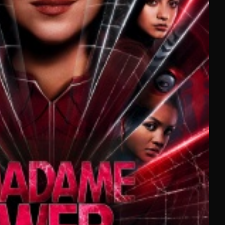
 Parmi les ajouts marquants de la fin d'année 2025,
nterstellar » sur CINE+ Frisson.
La programmation de
ée à tous les profils de spectateurs.