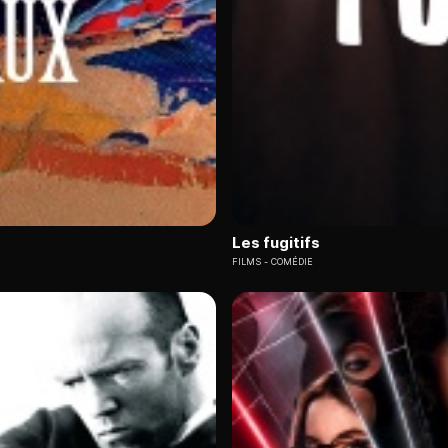
assiques du cinéma international. Tous
nos films en streaming 
 avec plus de 3 000 heures de contenus cinématographiques
r les thrillers contemporains et « La Venue de l'avenir », cette 
compte
ges accessible via Molotov pour 6,99 € par mois, sans engageme
 contemporaines comme « La French » et « Rush », aux côtés de 
Les fugitifs
FILMS
COMÉDIE
ns sa curation experte.
Chaque titre bénéficie d'une critique r
e. Des classiques intemporels de Buster Keaton aux productions r