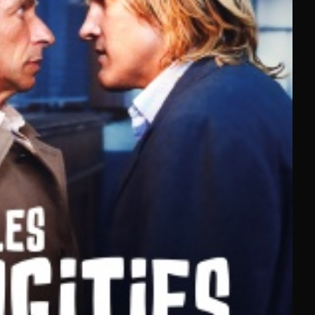
xclusifs.
tés 2025 aux grands classiques,
notre plateforme vous
ming
.
s films sur France 2, France 3, Arte, BFMTV ou encore RMC
diffusés récemment sur les chaînes nationales
, qu'il