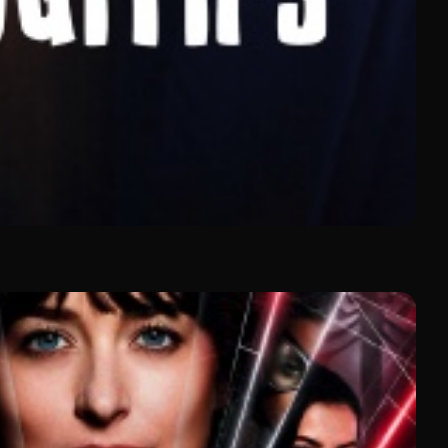
sont disponibles en VF et VOSTFR
selon les
 en libre accès
, dont 500 heures d'ajouts mensuels. Des
bibliothèque se renouvelle constamment pour satisfaire
nt.
créations d'auteurs reconnus tels qu'Asghar Farhadi et
édigée par un spécialiste du cinéma, transformant votre
écentes, FilmoTV couvre tous les horizons