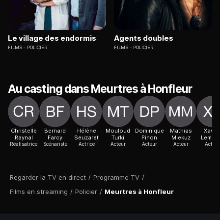
Le village des endormis
Agents doubles
FILMS
POLICIER
FILMS
POLICIER
Au casting dans Meurtres à Honfleur
Christelle
Bernard
Hélène
Mouloud
Dominique
Mathias
Xavie
Raynal
Farcy
Seuzaret
Turki
Pinon
Mlekuz
Lemaît
Réalisatrice
Scénariste
Actrice
Acteur
Acteur
Acteur
Acteur
Regarder la TV en direct
/
Programme TV
/
Films en streaming
/
Policier
/
Meurtres à Honfleur