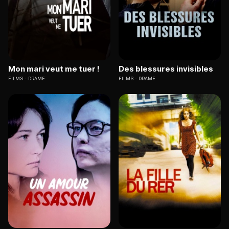
Mon mari veut me tuer !
Des blessures invisibles
FILMS
DRAME
FILMS
DRAME