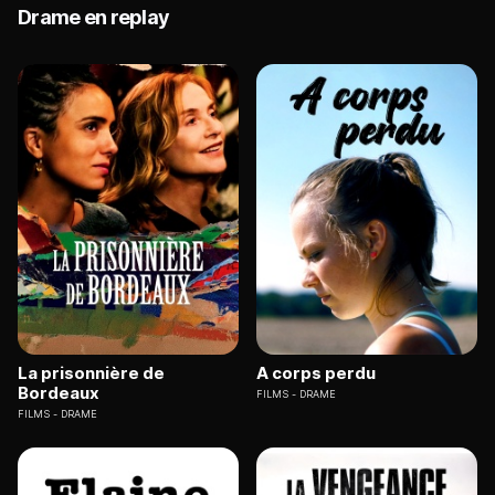
Drame en replay
La prisonnière de
A corps perdu
Bordeaux
FILMS
DRAME
FILMS
DRAME