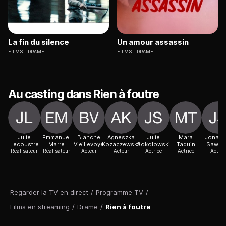
La fin du silence
Un amour assassin
FILMS
DRAME
FILMS
DRAME
Au casting dans Rien à foutre
Julie
Emmanuel
Blanche
Agneszka
Julie
Mara
Jonath
Lecoustre
Marre
Vieillevoye
Kozaczewska
Sokolowski
Taquin
Sawdo
Réalisateur
Réalisateur
Acteur
Acteur
Actrice
Actrice
Acteur
Regarder la TV en direct
/
Programme TV
/
Films en streaming
/
Drame
/
Rien à foutre