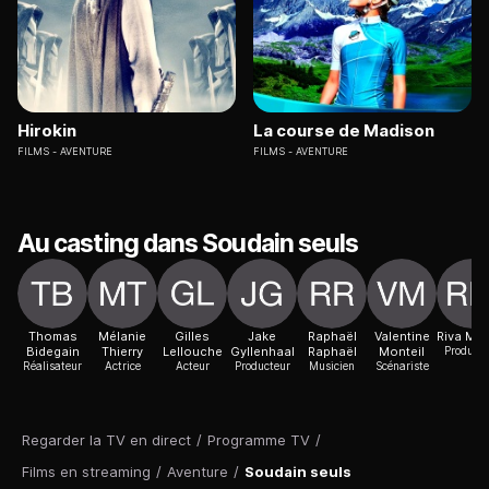
Hirokin
La course de Madison
FILMS
AVENTURE
FILMS
AVENTURE
Au casting dans Soudain seuls
Thomas
Mélanie
Gilles
Jake
Raphaël
Valentine
Riva Mar
Bidegain
Thierry
Lellouche
Gyllenhaal
Raphaël
Monteil
Producte
Réalisateur
Actrice
Acteur
Producteur
Musicien
Scénariste
Regarder la TV en direct
/
Programme TV
/
Films en streaming
/
Aventure
/
Soudain seuls