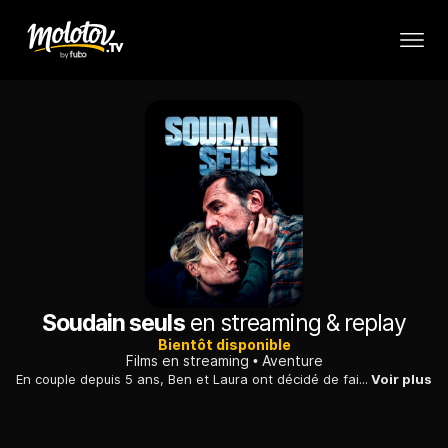
Soudain seuls
en streaming & replay
Bientôt disponible
Films en streaming
Aventure
En couple depuis 5 ans, Ben et Laura ont décidé de faire le tour du monde en bateau. Avant d'atteindre l'Amérique du Sud, ils font un détour vers une île sauvage, près des côtes antarctiques. En pleine exploration, une tempête s'abat sur eux et leur bateau disparaît. Éloignés du monde, soudain seuls face au danger et à l'hiver qui approche, ils vont devoir lutter pour leur survie et celle de leur couple.
Voir plus