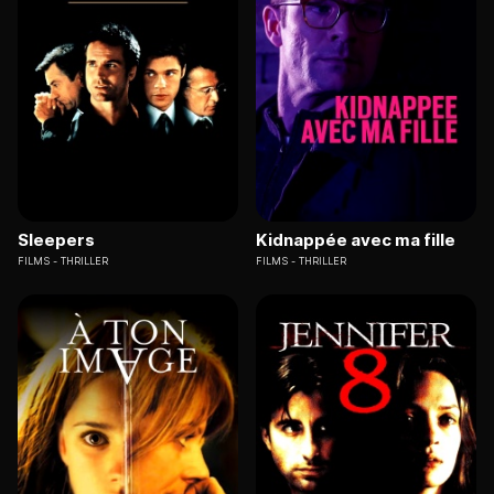
Sleepers
Kidnappée avec ma fille
FILMS
THRILLER
FILMS
THRILLER