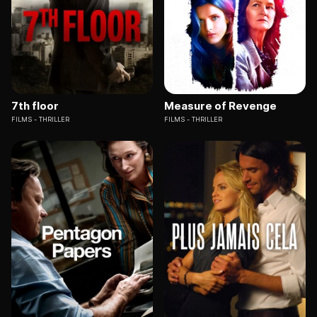
7th floor
Measure of Revenge
FILMS
THRILLER
FILMS
THRILLER