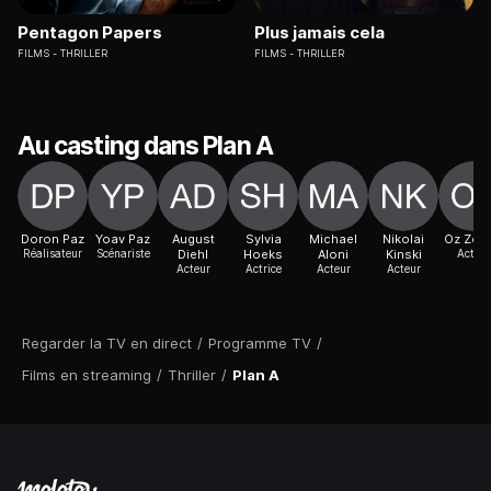
Pentagon Papers
Plus jamais cela
FILMS
THRILLER
FILMS
THRILLER
Au casting dans Plan A
Doron Paz
Yoav Paz
August
Sylvia
Michael
Nikolai
Oz Zeha
Réalisateur
Scénariste
Diehl
Hoeks
Aloni
Kinski
Acteur
Acteur
Actrice
Acteur
Acteur
Regarder la TV en direct
/
Programme TV
/
Films en streaming
/
Thriller
/
Plan A