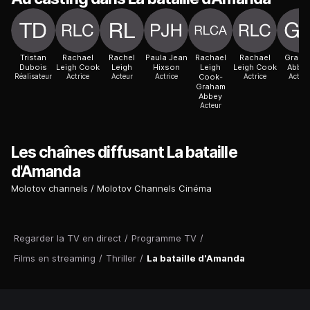
Tristan
Rachael
Rachel
Paula Jean
Rachael
Rachael
Graha
Dubois
Leigh Cook
Leigh
Hixson
Leigh
Leigh Cook
Abbe
Réalisateur
Actrice
Acteur
Actrice
Cook-
Actrice
Acteur
Graham
Abbey
Acteur
Les chaînes diffusant La bataille
d'Amanda
Molotov channels
Molotov Channels Cinéma
Regarder la TV en direct
/
Programme TV
/
Films en streaming
/
Thriller
/
La bataille d'Amanda