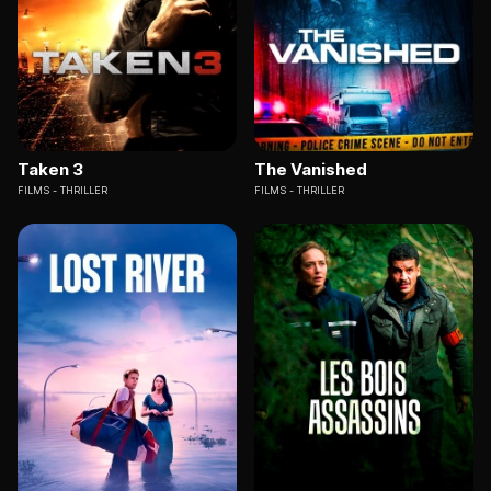
Taken 3
The Vanished
FILMS
THRILLER
FILMS
THRILLER