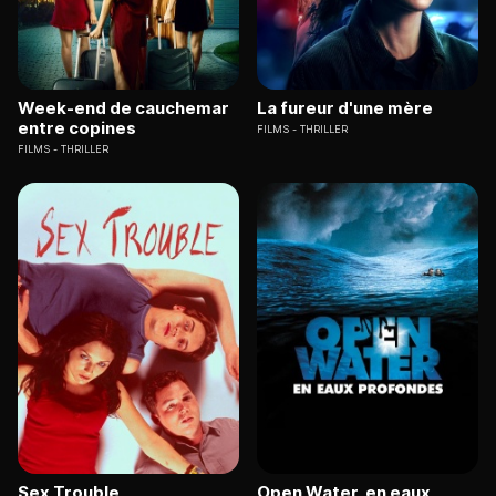
Week-end de cauchemar
La fureur d'une mère
entre copines
FILMS
THRILLER
FILMS
THRILLER
Sex Trouble
Open Water, en eaux