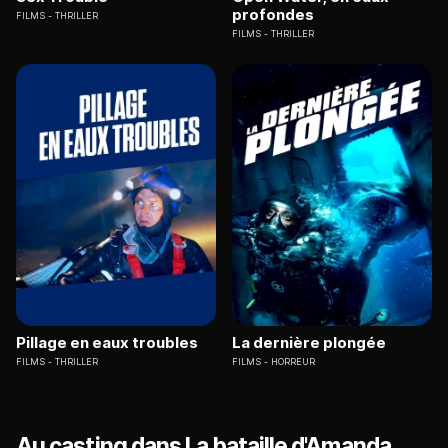
profondes
FILMS
THRILLER
FILMS
THRILLER
Pillage en eaux troubles
La dernière plongée
FILMS
THRILLER
FILMS
HORREUR
Au casting dans La bataille d'Amanda