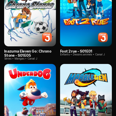
Inazuma Eleven Go : Chrono
Foot 2 rue
- S01E01
Enfants
Dessins animés
Canal J
Stone
- S01E05
Séries
Mangas
Canal J