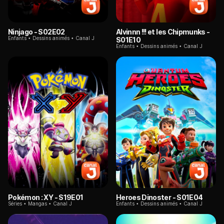
Ninjago
- S02E02
Alvinnn !!! et les Chipmunks
-
Enfants
Dessins animés
Canal J
S01E10
Enfants
Dessins animés
Canal J
Pokémon : XY
- S19E01
Heroes Dinoster
- S01E04
Séries
Mangas
Canal J
Enfants
Dessins animés
Canal J