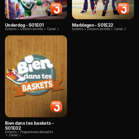
Underdog
- S01E01
Marblegen
- S01E22
Enfants
Dessins animés
Canal J
Enfants
Dessins animés
Canal J
Bien dans tes baskets
-
S01E02
Enfants
Programmes éducatifs
Canal J