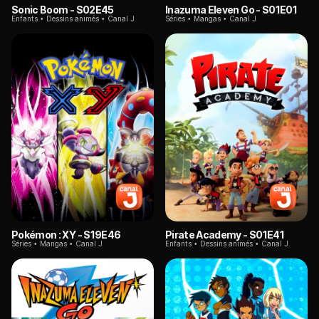
Sonic Boom
- S02E45
Inazuma Eleven Go
- S01E01
Enfants
Dessins animés
Canal J
Séries
Mangas
Canal J
Pokémon : XY
- S19E46
Pirate Academy
- S01E41
Séries
Mangas
Canal J
Enfants
Dessins animés
Canal J