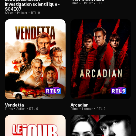
Films
Thriller
RTL 9
investigation scientifique
-
S04E07
Séries
Policier
RTL 9
Vendetta
Arcadian
Films
Action
RTL 9
Films
Horreur
RTL 9