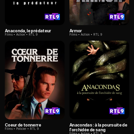
Anaconda, le prédateur
Armor
Films
Action
RTL 9
Films
Action
RTL 9
Coeur de tonnerre
Anacondas : à la poursuite de
Films
Policier
RTL 9
l'orchidée de sang
Films
Action
RTL 9