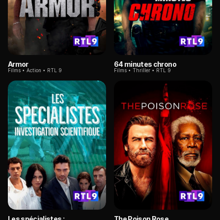
Armor
64 minutes chrono
Films
Action
RTL 9
Films
Thriller
RTL 9
Les spécialistes :
The Poison Rose