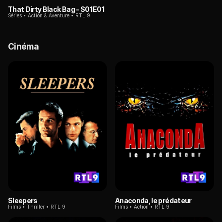
That Dirty Black Bag
- S01E01
Séries
Action & Aventure
RTL 9
Cinéma
Sleepers
Anaconda, le prédateur
Films
Thriller
RTL 9
Films
Action
RTL 9