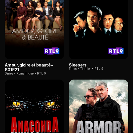
Amour, gloire et beauté
-
Sleepers
Films
Thriller
RTL 9
S01E21
Séries
Romantique
RTL 9