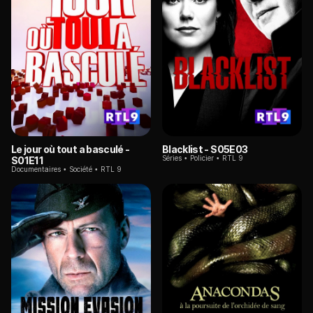
Le jour où tout a basculé
-
Blacklist
- S05E03
Séries
Policier
RTL 9
S01E11
Documentaires
Société
RTL 9