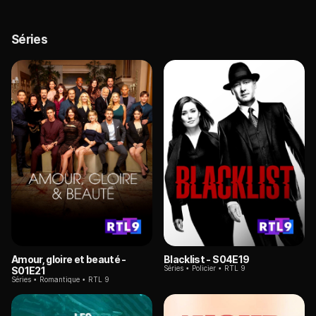
Séries
Amour, gloire et beauté
-
Blacklist
- S04E19
Séries
Policier
RTL 9
S01E21
Séries
Romantique
RTL 9