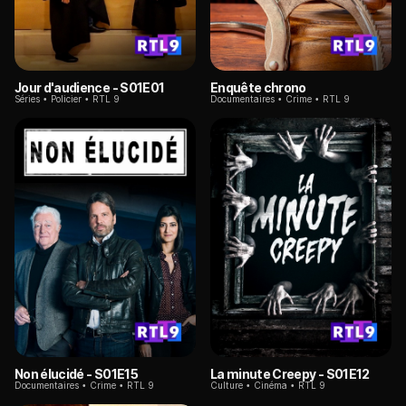
Jour d'audience
- S01E01
Enquête chrono
Séries
Policier
RTL 9
Documentaires
Crime
RTL 9
Non élucidé
- S01E15
La minute Creepy
- S01E12
Documentaires
Crime
RTL 9
Culture
Cinéma
RTL 9