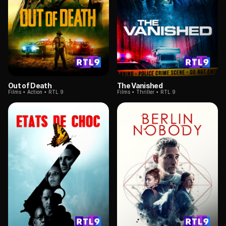
Out of Death
The Vanished
Films
Action
RTL 9
Films
Thriller
RTL 9