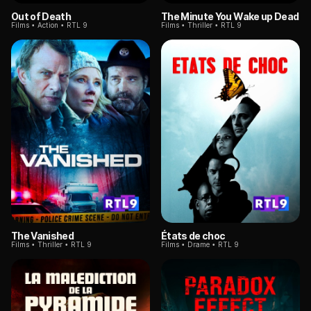
Out of Death
The Minute You Wake up Dead
Films
Action
RTL 9
Films
Thriller
RTL 9
The Vanished
États de choc
Films
Thriller
RTL 9
Films
Drame
RTL 9