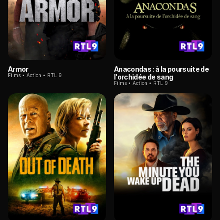
Armor
Anacondas : à la poursuite de
Films
Action
RTL 9
l'orchidée de sang
Films
Action
RTL 9