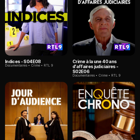
Indices
- S04E08
Crime à la une 40 ans
Documentaires
Crime
RTL 9
d'affaires judiciaires
-
S02E06
Documentaires
Crime
RTL 9