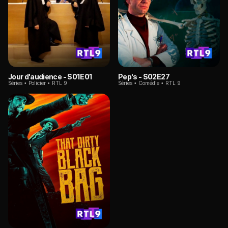
Jour d'audience
- S01E01
Pep's
- S02E27
Séries
Policier
RTL 9
Séries
Comédie
RTL 9