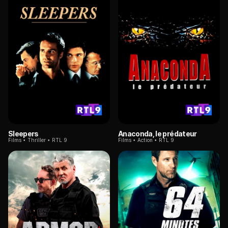
Sleepers
Anaconda, le prédateur
Films
Thriller
RTL 9
Films
Action
RTL 9