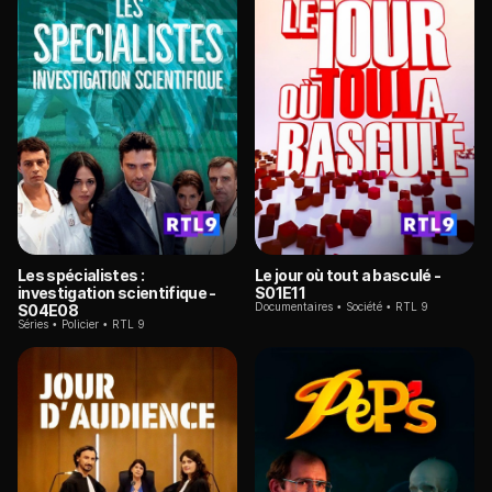
Les spécialistes :
Le jour où tout a basculé
-
investigation scientifique
-
S01E11
Documentaires
Société
RTL 9
S04E08
Séries
Policier
RTL 9