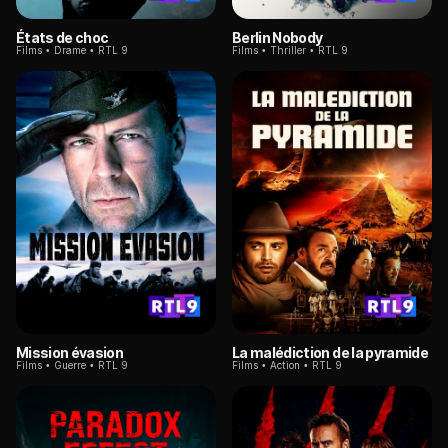
États de choc
Berlin Nobody
Films
Drame
RTL 9
Films
Thriller
RTL 9
Mission évasion
La malédiction de la pyramide
Films
Guerre
RTL 9
Films
Action
RTL 9