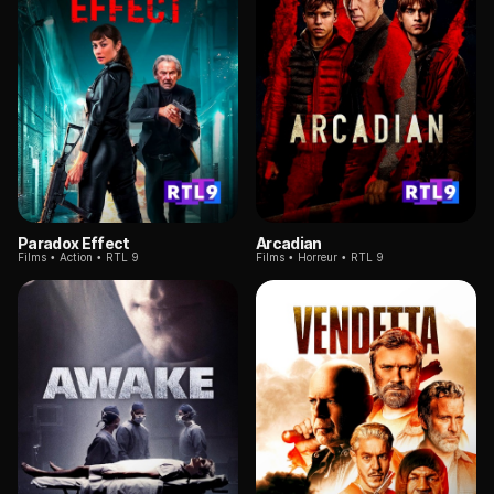
Paradox Effect
Arcadian
Films
Action
RTL 9
Films
Horreur
RTL 9