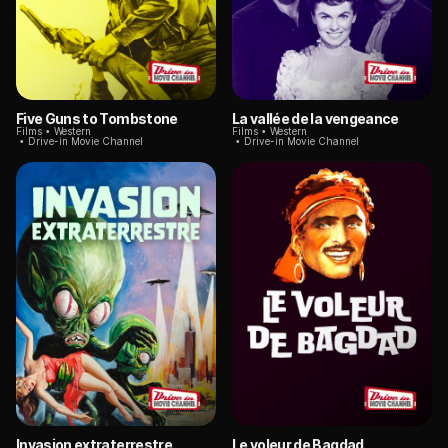
Five Guns to Tombstone
La vallée de la vengeance
Films
Western
Films
Western
Drive-in Movie Channel
Drive-in Movie Channel
Invasion extraterrestre
Le voleur de Bagdad