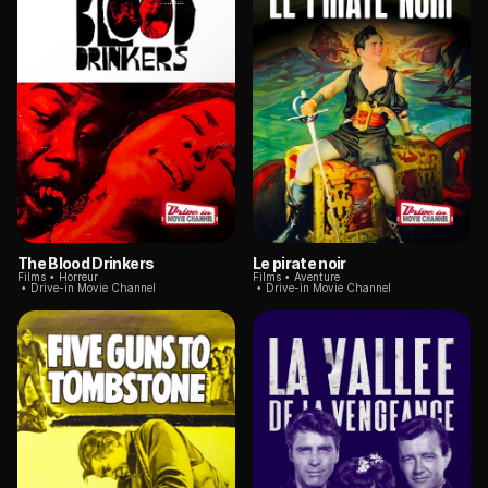
The Blood Drinkers
Le pirate noir
Films
Horreur
Films
Aventure
Drive-in Movie Channel
Drive-in Movie Channel