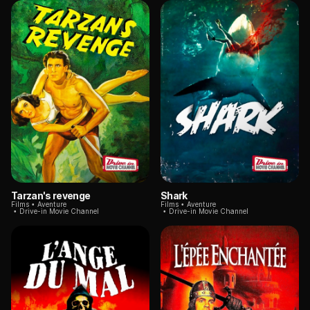
Tarzan's revenge
Shark
Films
Aventure
Films
Aventure
Drive-in Movie Channel
Drive-in Movie Channel