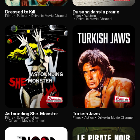
Dressed to Kill
Du sang dans la prairie
Films
Policier
Drive-in Movie Channel
Films
Western
Drive-in Movie Channel
Astounding She-Monster
Turkish Jaws
Films
Science-fiction
Films
Action
Drive-in Movie Channel
Drive-in Movie Channel