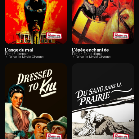
L'ange du mal
L'épée enchantée
Films
Horreur
Films
Fantastique
Drive-in Movie Channel
Drive-in Movie Channel