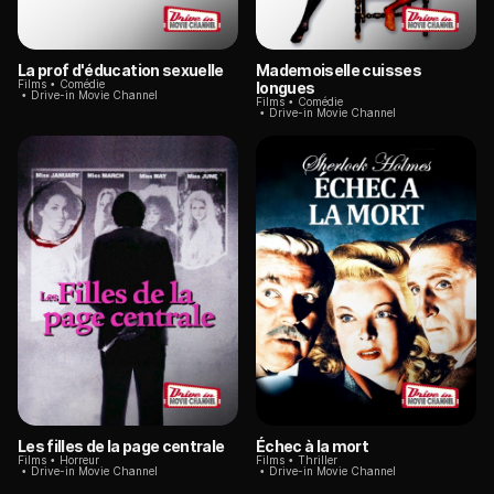
La prof d'éducation sexuelle
Mademoiselle cuisses
Films
Comédie
longues
Drive-in Movie Channel
Films
Comédie
Drive-in Movie Channel
Les filles de la page centrale
Échec à la mort
Films
Horreur
Films
Thriller
Drive-in Movie Channel
Drive-in Movie Channel