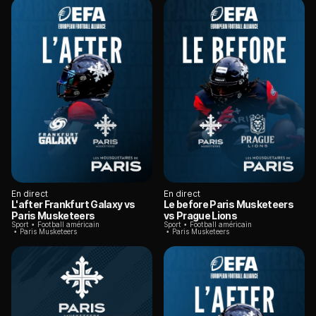
En direct
En direct
L'after Frankfurt Galaxy vs
Le before Paris Musketeers
Paris Musketeers
vs Prague Lions
Sport
Football américain
Sport
Football américain
Paris Musketeers
Paris Musketeers