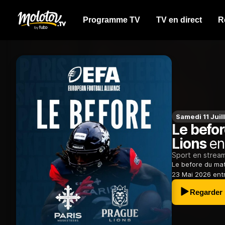
Programme TV
TV en direct
R
Samedi 11 Juil
Le befo
Lions
en 
Sport en strea
Le before du ma
23 Mai 2026 entr
Regarder