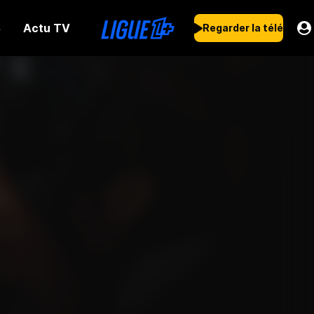
Actu TV
s
Regarder la télé