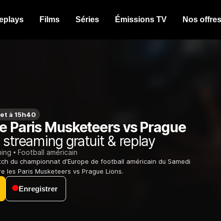
eplays
Films
Séries
Émissions TV
Nos offre
let à 15h40
re Paris Musketeers vs Prague
streaming gratuit & replay
ming
Football américain
tch du championnat d'Europe de football américain du Samedi
e les Paris Musketeers vs Prague Lions.
Enregistrer