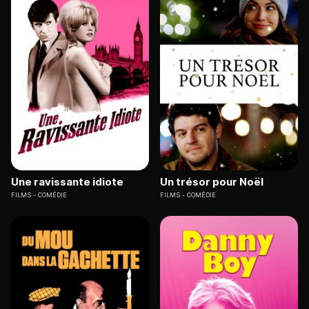
Une ravissante idiote
Un trésor pour Noël
FILMS
COMÉDIE
FILMS
COMÉDIE