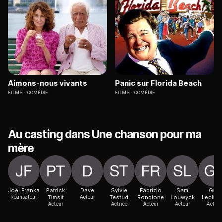
Aimons-nous vivants
Panic sur Florida Beach
FILMS
COMÉDIE
FILMS
COMÉDIE
Au casting dans Une chanson pour ma
mère
Joël Franka
Patrick
Dave
Sylvie
Fabrizio
Sam
Guy
Réalisateur
Timsit
Acteur
Testud
Rongione
Louwyck
Lecluy
Acteur
Actrice
Acteur
Acteur
Acteur