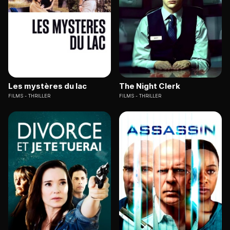
Les mystères du lac
The Night Clerk
FILMS
THRILLER
FILMS
THRILLER