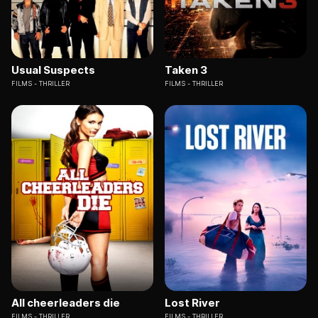
Usual Suspects
Taken 3
FILMS
THRILLER
FILMS
THRILLER
All cheerleaders die
Lost River
FILMS
THRILLER
FILMS
THRILLER