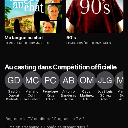
Ma langue au chat
90's
FILMS
COMÉDIES DRAMATIQUES
FILMS
COMÉDIES DRAMATIQUES
Au casting dans Compétition officielle
Gastón
Mariano
Penélope
Antonio
Oscar
José Luis
Manol
Duprat
Cohn
Cruz
Banderas
Martínez
Gómez
Solo
Réalisateur
Réalisateur
Actrice
Acteur
Acteur
Acteur
Acteur
Regarder la TV en direct
/
Programme TV
/
Films en streaming
/
Comédies dramatiques
/