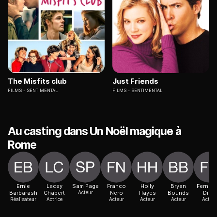
The Misfits club
Just Friends
FILMS
SENTIMENTAL
FILMS
SENTIMENTAL
Au casting dans Un Noël magique à
Rome
Ernie
Lacey
Sam Page
Franco
Holly
Bryan
Fernan
Barbarash
Chabert
Acteur
Nero
Hayes
Bounds
Diniz
Réalisateur
Actrice
Acteur
Acteur
Acteur
Acteur