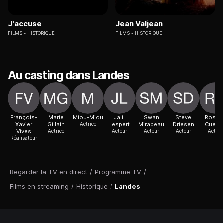
J'accuse
Jean Valjean
FILMS
HISTORIQUE
FILMS
HISTORIQUE
Au casting dans Landes
François-
Marie
Miou-Miou
Jalil
Swan
Steve
Rosali
Xavier
Gillain
Actrice
Lespert
Mirabeau
Driesen
Cueva
Vives
Actrice
Acteur
Acteur
Acteur
Acteur
Réalisateur
Regarder la TV en direct
/
Programme TV
/
Films en streaming
/
Historique
/
Landes