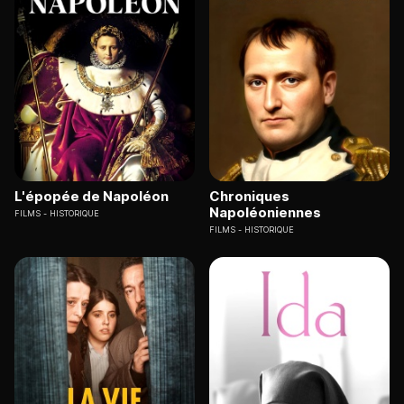
L'épopée de Napoléon
Chroniques
Napoléoniennes
FILMS
HISTORIQUE
FILMS
HISTORIQUE