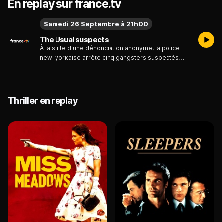
En replay sur france.tv
Samedi 26 Septembre à 21h00
The Usual suspects
À la suite d’une dénonciation anonyme, la police
new-yorkaise arrête cinq gangsters suspectés
d’avoir détourné un camion d’armes. Faute de
preuve, elle les relâche, ignorant encore que cette
arrestation va provoquer un engrenage de
violence qui conduira à l’explosion d’un bateau en
Thriller en replay
Californie quinze jours plus tard. Bilan : 27 morts et
91 millions de dollars volatilisés dans la nature. Le
survivant de cette tragédie, Verbal Kint, est parmi
les suspects interrogés. Il faisait partie d’une
bande de malfrats qui, sans se connaître, ont été
mystérieusement réunis au cours d’une garde à
vue à New York, par la seule manipulation d’un
certain Keyser Söze, criminel machiavélique
possédant une intelligence hors du commun.