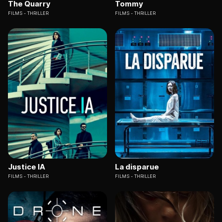
The Quarry
Tommy
FILMS
THRILLER
FILMS
THRILLER
Justice IA
La disparue
FILMS
THRILLER
FILMS
THRILLER