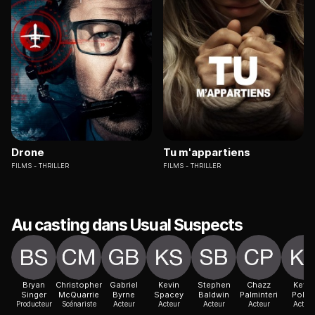
Drone
Tu m'appartiens
FILMS
THRILLER
FILMS
THRILLER
Au casting dans Usual Suspects
Bryan
Christopher
Gabriel
Kevin
Stephen
Chazz
Kevin
Singer
McQuarrie
Byrne
Spacey
Baldwin
Palminteri
Polla
Producteur
Scénariste
Acteur
Acteur
Acteur
Acteur
Acteur