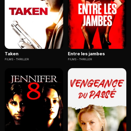
Taken
Entre les jambes
FILMS
THRILLER
FILMS
THRILLER