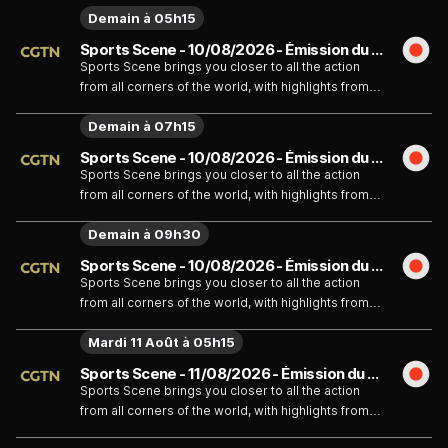
Demain à 05h15
Sports Scene - 10/08/2026 - Émission du lundi 10 août
Sports Scene brings you closer to all the action
from all corners of the world, with highlights from
across Europe, North America and China's top
Demain à 07h15
sports leagues.
Sports Scene - 10/08/2026 - Émission du lundi 10 août
Sports Scene brings you closer to all the action
from all corners of the world, with highlights from
across Europe, North America and China's top
Demain à 09h30
sports leagues.
Sports Scene - 10/08/2026 - Émission du lundi 10 août
Sports Scene brings you closer to all the action
from all corners of the world, with highlights from
across Europe, North America and China's top
Mardi 11 Août à 05h15
sports leagues.
Sports Scene - 11/08/2026 - Émission du mardi 11 août
Sports Scene brings you closer to all the action
from all corners of the world, with highlights from
across Europe, North America and China's top