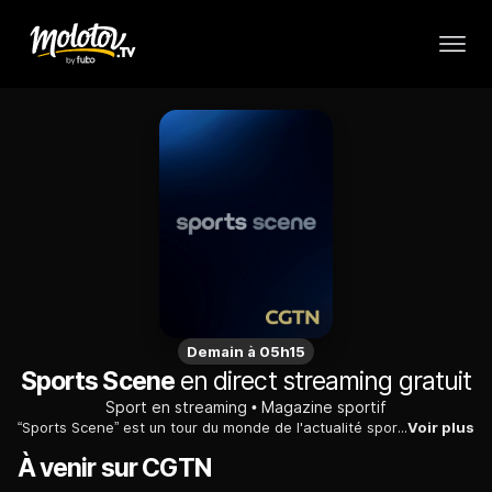
Demain à 05h15
Sports Scene
en direct streaming gratuit
Sport en streaming
Magazine sportif
“Sports Scene” est un tour du monde de l'actualité sportive. Ce programme est voué à faire connaître les histoires des athlètes et des sportifs chinois, les résultats des différents matchs de ligue nationale et également les sportifs étrangers engagés dans des clubs chinois. La version africaine de “Sports Scene” produite à Nairobi se concentre sur le dynamisme et le développement fulgurant de la scène sportive sur ce continent.
Voir plus
À venir sur CGTN