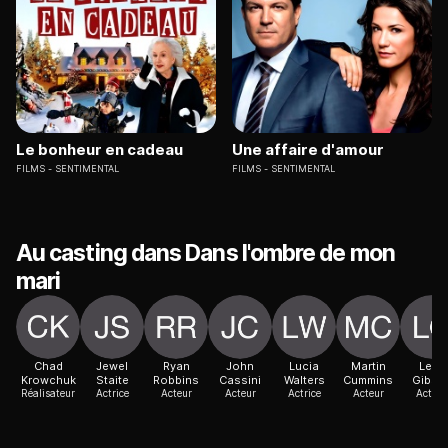
Le bonheur en cadeau
Une affaire d'amour
FILMS
SENTIMENTAL
FILMS
SENTIMENTAL
Au casting dans Dans l'ombre de mon
mari
Chad
Jewel
Ryan
John
Lucia
Martin
Leah
Krowchuk
Staite
Robbins
Cassini
Walters
Cummins
Gibso
Réalisateur
Actrice
Acteur
Acteur
Actrice
Acteur
Actric