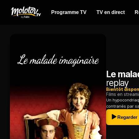
Programme TV
TV en direct
R
Le mala
replay
Bientôt dispon
Films en stream
Un hypocondriaqu
contrariés par sa
Regarder