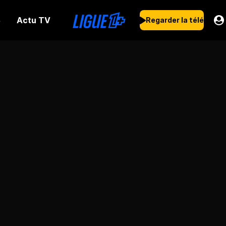
Actu TV
s
Regarder la télé