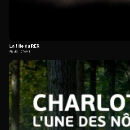
La fille du RER
FILMS
DRAME