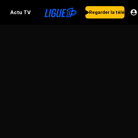
Actu TV
s
Regarder la télé