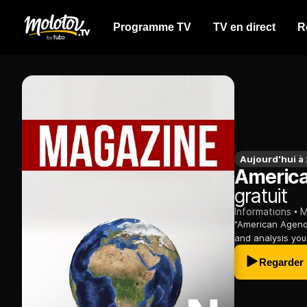
Programme TV
TV en direct
R
Aujourd'hui 
Americ
gratuit
Informations
M
"American Agend
and analysis you
Regarder