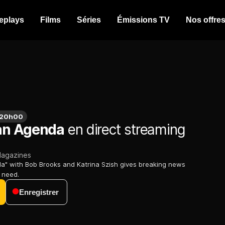
eplays
Films
Séries
Émissions TV
Nos offre
à 20h00
an Agenda
en direct streaming
agazines
a" with Bob Brooks and Katrina Szish gives breaking news
 need.
Enregistrer