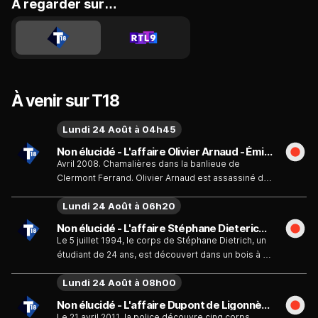
A regarder sur…
À venir sur T18
Lundi 24 Août à 04h45
Non élucidé - L'affaire Olivier Arnaud - Émission du lundi 24 août
Avril 2008. Chamalières dans la banlieue de
Clermont Ferrand. Olivier Arnaud est assassiné de
deux balles. Il allait avoir 30 ans. Le tueur, qui
Lundi 24 Août à 06h20
circulait à moto, ne lui a laissé aucune chance. Les
premiers éléments de l'enquête ne permettent
Non élucidé - L'affaire Stéphane Dieterich - Émission du lundi 24 août
pas de dresser un portrait-robot de l'assassin. Il a
Le 5 juillet 1994, le corps de Stéphane Dietrich, un
agi avec sang-froid avant de prendre la fuite sans
étudiant de 24 ans, est découvert dans un bois à la
se hâter.
sortie de Belfort. Victime d'un crime
Lundi 24 Août à 08h00
particulièrement violent, il a été frappé de onze
coups de couteau. Le soir du meurtre, il a déclaré à
Non élucidé - L'affaire Dupont de Ligonnès - Émission du lundi 24 août
sa mère qu'il s'absentait pour une demi-heure
Le 21 avril 2011, la police découvre cinq corps