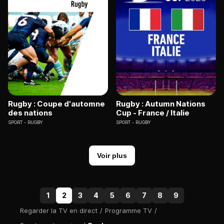
Rugby : Coupe d'automne
Rugby : Autumn Nations
des nations
Cup - France / Italie
SPORT
RUGBY
SPORT
RUGBY
Voir plus
1
2
3
4
5
6
7
8
9
Regarder la TV en direct
/
Programme TV
/