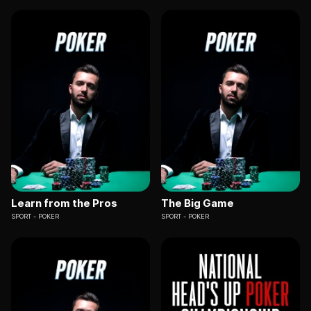
Learn from the Pros
The Big Game
SPORT
POKER
SPORT
POKER