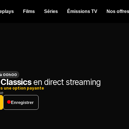
eplays
Films
Séries
Émissions TV
Nos offre
 à 00h00
 Classics
en direct streaming
ns une option payante
ue
Enregistrer