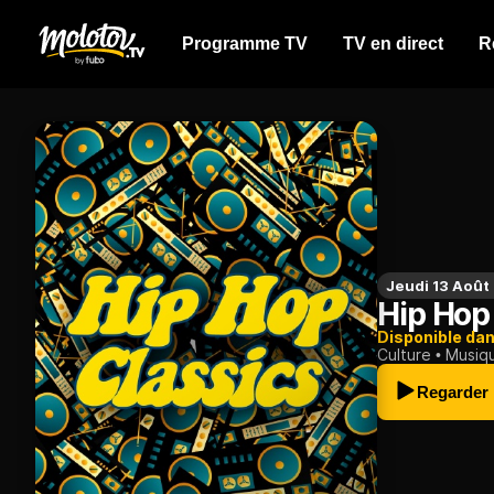
Programme TV
TV en direct
R
Jeudi 13 Août
Hip Hop
Disponible da
Culture
Musiq
Regarder