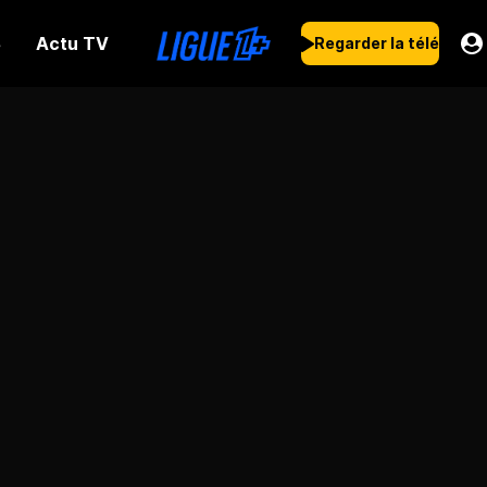
Actu TV
s
Regarder la télé