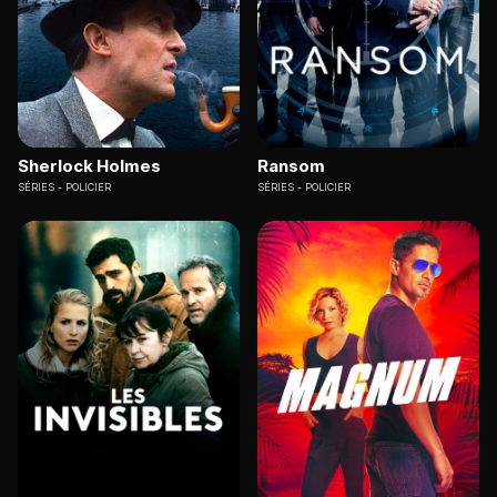
Sherlock Holmes
Ransom
SÉRIES
POLICIER
SÉRIES
POLICIER