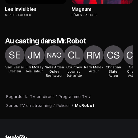
Les invisibles
Magnum
SÉRIES
POLICIER
SÉRIES
POLICIER
Au casting dans Mr.Robot
Sam Esmail
Jim McKay
Niels Arden
Courtney
Rami Malek
Christian
Carly
Créateur
Réalisateur
Oplev
Looney
Acteur
Slater
Chaiki
Réalisateur
Scénariste
Acteur
Actric
Regarder la TV en direct
/
Programme TV
/
Séries TV en streaming
/
Policier
/
Mr.Robot