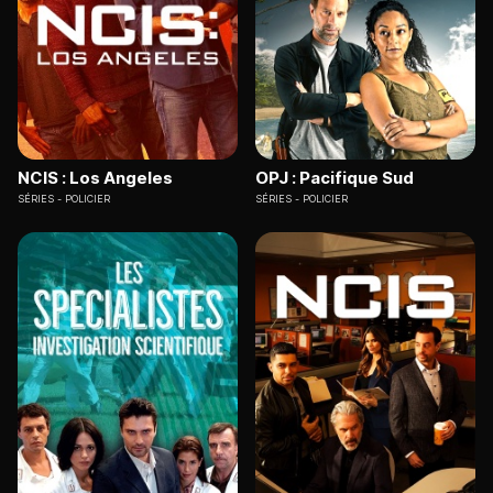
NCIS : Los Angeles
OPJ : Pacifique Sud
SÉRIES
POLICIER
SÉRIES
POLICIER