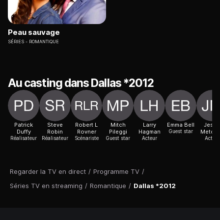
Peau sauvage
SÉRIES
ROMANTIQUE
Au casting dans Dallas *2012
Patrick
Steve
Robert L
Mitch
Larry
Emma Bell
Jess
Duffy
Robin
Rovner
Pileggi
Hagman
Guest star
Metcal
Réalisateur
Réalisateur
Scénariste
Guest star
Acteur
Acteur
Regarder la TV en direct
/
Programme TV
/
Séries TV en streaming
/
Romantique
/
Dallas *2012