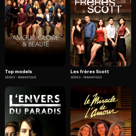
Top models
Les frères Scott
SÉRIES
ROMANTIQUE
SÉRIES
ROMANTIQUE