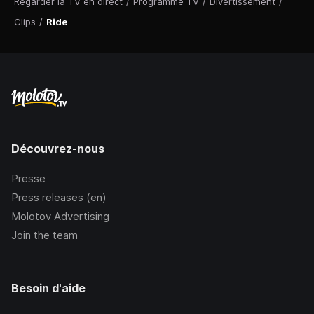
Regarder la TV en direct
/
Programme TV
/
Divertissement
/
Clips
/
Ride
Découvrez-nous
Presse
Press releases (en)
Molotov Advertising
Join the team
Besoin d'aide