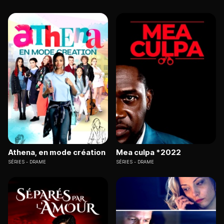
Athena, en mode création
Mea culpa *2022
SÉRIES
DRAME
SÉRIES
DRAME