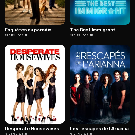
Enquêtes au paradis
The Best Immigrant
SÉRIES
DRAME
SÉRIES
DRAME
Desperate Housewives
Les rescapés de l'Arianna
SÉRIES
DRAME
SÉRIES
DRAME