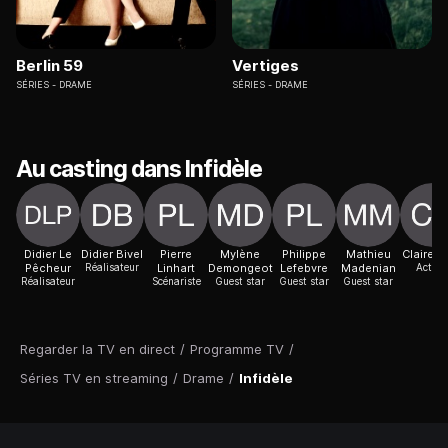
Berlin 59
Vertiges
SÉRIES
DRAME
SÉRIES
DRAME
Au casting dans Infidèle
Didier Le
Didier Bivel
Pierre
Mylène
Philippe
Mathieu
Claire K
Pêcheur
Réalisateur
Linhart
Demongeot
Lefebvre
Madenian
Actric
Réalisateur
Scénariste
Guest star
Guest star
Guest star
Regarder la TV en direct
/
Programme TV
/
Séries TV en streaming
/
Drame
/
Infidèle