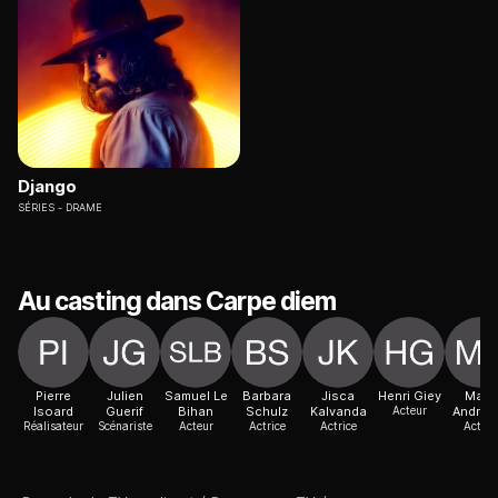
Django
SÉRIES
DRAME
Au casting dans Carpe diem
Pierre
Julien
Samuel Le
Barbara
Jisca
Henri Giey
Marc
Isoard
Guerif
Bihan
Schulz
Kalvanda
Acteur
Andréo
Réalisateur
Scénariste
Acteur
Actrice
Actrice
Acteur