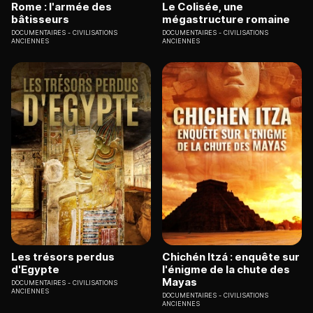
Rome : l'armée des
Le Colisée, une
bâtisseurs
mégastructure romaine
DOCUMENTAIRES
CIVILISATIONS
DOCUMENTAIRES
CIVILISATIONS
ANCIENNES
ANCIENNES
Les trésors perdus
Chichén Itzá : enquête sur
d'Egypte
l'énigme de la chute des
Mayas
DOCUMENTAIRES
CIVILISATIONS
ANCIENNES
DOCUMENTAIRES
CIVILISATIONS
ANCIENNES